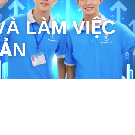
VÀ LÀM VIỆC
BẢN