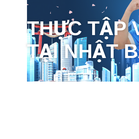
THỰC TẬP 
TẠI NHẬT 