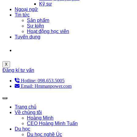
Kỹ sư
Ngoại ngữ
Tin tức
Sản phẩm
Sự kiện
Hoạt động học viên
Tuyển dụng
X
Đăng kí tư vấn
Hotline: 098.653.5005
Email: Hmmanpower.com
Trang chủ
Về chúng tôi
Hoàng Minh
CEO Hoàng Minh Tuấn
Du học
Du học nghề Úc