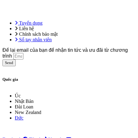
Tổng công ty Hoàng Minh – Hệ sinh thái giáo dục ứng dụng, tiên
phong trong đào tạo ngoại ngữ, kỹ năng nghề và định hướng du học
& việc làm quốc tế.
Tuyển dụng
Liên hệ
Chính sách bảo mật
Sổ tay nhân viên
Để lại email của bạn để nhận tin tức và ưu đãi từ chương
trình
Send
Quốc gia
Úc
Nhật Bản
Đài Loan
New Zealand
Đức