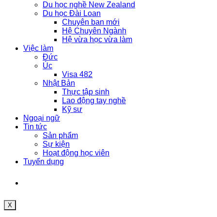
Du học nghề New Zealand
Du học Đài Loan
Chuyên ban mới
Hệ Chuyên Ngành
Hệ vừa học vừa làm
Việc làm
Đức
Úc
Visa 482
Nhật Bản
Thực tập sinh
Lao động tay nghề
Kỹ sư
Ngoại ngữ
Tin tức
Sản phẩm
Sự kiện
Hoạt động học viên
Tuyển dụng
X