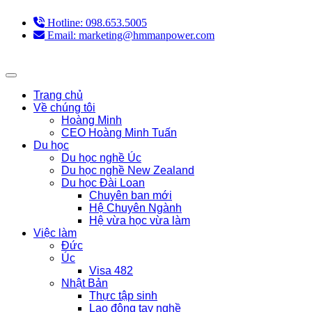
Hotline: 098.653.5005
Email: marketing@hmmanpower.com
Trang chủ
Về chúng tôi
Hoàng Minh
CEO Hoàng Minh Tuấn
Du học
Du học nghề Úc
Du học nghề New Zealand
Du học Đài Loan
Chuyên ban mới
Hệ Chuyên Ngành
Hệ vừa học vừa làm
Việc làm
Đức
Úc
Visa 482
Nhật Bản
Thực tập sinh
Lao động tay nghề