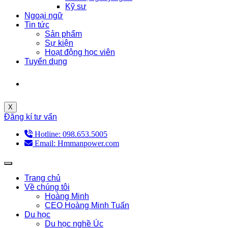
Kỹ sư
Ngoại ngữ
Tin tức
Sản phẩm
Sự kiện
Hoạt động học viên
Tuyển dụng
X
Đăng kí tư vấn
Hotline: 098.653.5005
Email: Hmmanpower.com
Trang chủ
Về chúng tôi
Hoàng Minh
CEO Hoàng Minh Tuấn
Du học
Du học nghề Úc