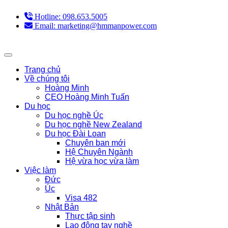
Hotline: 098.653.5005
Email: marketing@hmmanpower.com
Trang chủ
Về chúng tôi
Hoàng Minh
CEO Hoàng Minh Tuấn
Du học
Du học nghề Úc
Du học nghề New Zealand
Du học Đài Loan
Chuyên ban mới
Hệ Chuyên Ngành
Hệ vừa học vừa làm
Việc làm
Đức
Úc
Visa 482
Nhật Bản
Thực tập sinh
Lao động tay nghề