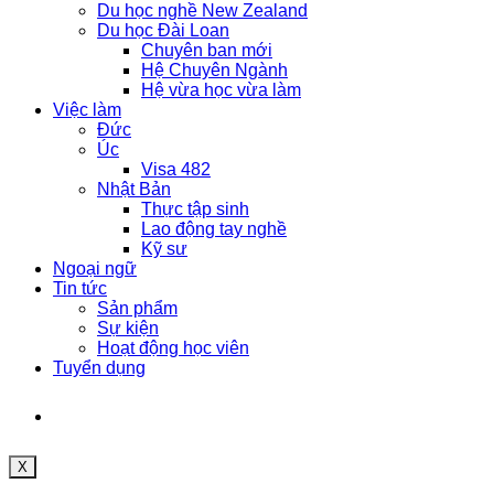
Du học nghề New Zealand
Du học Đài Loan
Chuyên ban mới
Hệ Chuyên Ngành
Hệ vừa học vừa làm
Việc làm
Đức
Úc
Visa 482
Nhật Bản
Thực tập sinh
Lao động tay nghề
Kỹ sư
Ngoại ngữ
Tin tức
Sản phẩm
Sự kiện
Hoạt động học viên
Tuyển dụng
X