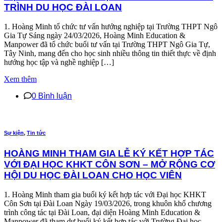
TRÌNH DU HỌC ĐÀI LOAN
1. Hoàng Minh tổ chức tư vấn hướng nghiệp tại Trường THPT Ngô
Gia Tự Sáng ngày 24/03/2026, Hoàng Minh Education &
Manpower đã tổ chức buổi tư vấn tại Trường THPT Ngô Gia Tự,
Tây Ninh, mang đến cho học sinh nhiều thông tin thiết thực về định
hướng học tập và nghề nghiệp […]
Xem thêm
0 Bình luận
Sự kiện
,
Tin tức
HOÀNG MINH THAM GIA LỄ KÝ KẾT HỢP TÁC
VỚI ĐẠI HỌC KHKT CÔN SƠN – MỞ RỘNG CƠ
HỘI DU HỌC ĐÀI LOAN CHO HỌC VIÊN
1. Hoàng Minh tham gia buổi ký kết hợp tác với Đại học KHKT
Côn Sơn tại Đài Loan Ngày 19/03/2026, trong khuôn khổ chương
trình công tác tại Đài Loan, đại diện Hoàng Minh Education &
Manpower đã tham dự buổi ký kết hợp tác với Trường Đại học