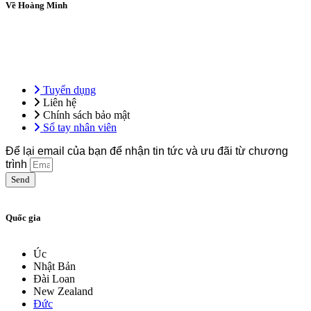
Về Hoàng Minh
Tổng công ty Hoàng Minh – Hệ sinh thái giáo dục ứng dụng, tiên
phong trong đào tạo ngoại ngữ, kỹ năng nghề và định hướng du học
& việc làm quốc tế.
Tuyển dụng
Liên hệ
Chính sách bảo mật
Sổ tay nhân viên
Để lại email của bạn để nhận tin tức và ưu đãi từ chương
trình
Send
Quốc gia
Úc
Nhật Bản
Đài Loan
New Zealand
Đức