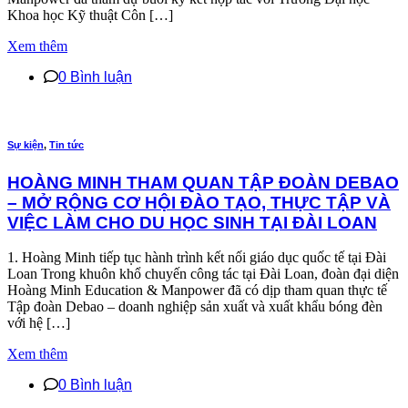
Khoa học Kỹ thuật Côn […]
Xem thêm
0 Bình luận
Sự kiện
,
Tin tức
HOÀNG MINH THAM QUAN TẬP ĐOÀN DEBAO
– MỞ RỘNG CƠ HỘI ĐÀO TẠO, THỰC TẬP VÀ
VIỆC LÀM CHO DU HỌC SINH TẠI ĐÀI LOAN
1. Hoàng Minh tiếp tục hành trình kết nối giáo dục quốc tế tại Đài
Loan Trong khuôn khổ chuyến công tác tại Đài Loan, đoàn đại diện
Hoàng Minh Education & Manpower đã có dịp tham quan thực tế
Tập đoàn Debao – doanh nghiệp sản xuất và xuất khẩu bóng đèn
với hệ […]
Xem thêm
0 Bình luận