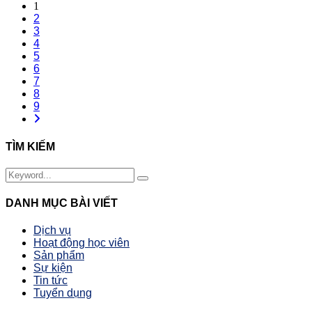
1
2
3
4
5
6
7
8
9
TÌM KIẾM
DANH MỤC BÀI VIẾT
Dịch vụ
Hoạt động học viên
Sản phẩm
Sự kiện
Tin tức
Tuyển dụng