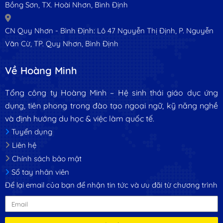
Bồng Sơn, TX. Hoài Nhơn, Bình Định
CN Quy Nhơn - Bình Định: Lô 47 Nguyễn Thị Định, P. Nguyễn
Văn Cừ, TP. Quy Nhơn, Bình Định
Về Hoàng Minh
Tổng công ty Hoàng Minh – Hệ sinh thái giáo dục ứng
dụng, tiên phong trong đào tạo ngoại ngữ, kỹ năng nghề
và định hướng du học & việc làm quốc tế.
Tuyển dụng
Liên hệ
Chính sách bảo mật
Sổ tay nhân viên
Để lại email của bạn để nhận tin tức và ưu đãi từ chương trình