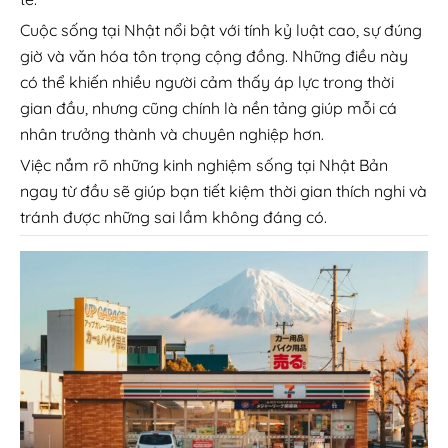
Cuộc sống tại Nhật nổi bật với tính kỷ luật cao, sự đúng
giờ và văn hóa tôn trọng cộng đồng. Những điều này
có thể khiến nhiều người cảm thấy áp lực trong thời
gian đầu, nhưng cũng chính là nền tảng giúp mỗi cá
nhân trưởng thành và chuyên nghiệp hơn.
Việc nắm rõ những kinh nghiệm sống tại Nhật Bản
ngay từ đầu sẽ giúp bạn tiết kiệm thời gian thích nghi và
tránh được những sai lầm không đáng có.