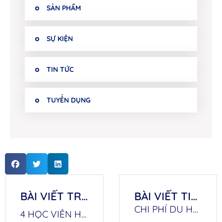
SẢN PHẨM
SỰ KIỆN
TIN TỨC
TUYỂN DỤNG
BÀI VIẾT TRƯỚC
BÀI VIẾT TIẾP THEO
CHI PHÍ DU HỌC HÀN QUỐC 2026 BAO NHIÊU? CẬP NHẬT MỚI NHẤT
4 HỌC VIÊN HOÀNG MINH XUẤT CẢNH SANG NHẬT BẢN NGÀY 31/03 – KHỞI ĐẦU HÀNH TRÌNH LÀM VIỆC QUỐC TẾ