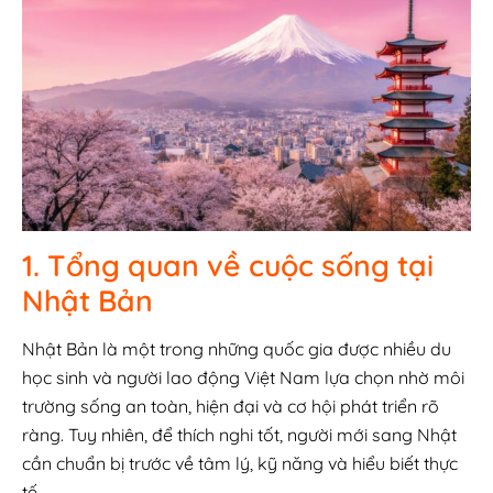
1. Tổng quan về cuộc sống tại
Nhật Bản
Nhật Bản là một trong những quốc gia được nhiều du
học sinh và người lao động Việt Nam lựa chọn nhờ môi
trường sống an toàn, hiện đại và cơ hội phát triển rõ
ràng. Tuy nhiên, để thích nghi tốt, người mới sang Nhật
cần chuẩn bị trước về tâm lý, kỹ năng và hiểu biết thực
tế.