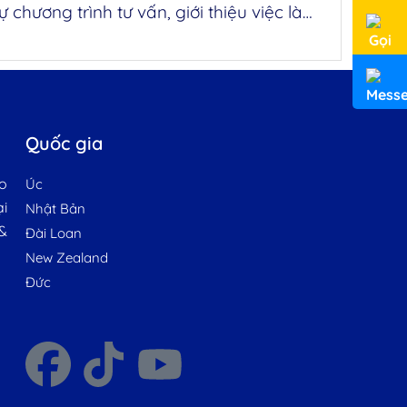
Hoàng Minh tham dự chương trình tư vấn, giới thiệu việc làm cho quân nhân xuất ngũ tại Tây Ninh
Quốc gia
o
Úc
ại
Nhật Bản
&
Đài Loan
New Zealand
Đức