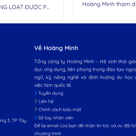
BÙNG NỖ CUỐI NĂM – 04 VISA 482 ĐỒNG LOẠT ĐƯỢC PHÊ DUYỆT
Về Hoàng Minh
Tổng công ty Hoàng Minh – Hệ sinh thái giá
dục ứng dụng, tiên phong trong đào tạo ngo
ngữ, kỹ năng nghề và định hướng du học 
việc làm quốc tế.
Tuyển dụng
Liên hệ
Chính sách bảo mật
Sổ tay nhân viên
ng 3, TP Tây
Để lại email của bạn để nhận tin tức và ưu đãi từ
chương trình