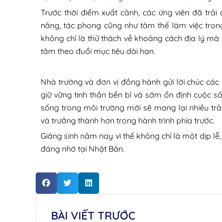
Trước thời điểm xuất cảnh, các ứng viên đã trải
năng, tác phong cũng như tâm thế làm việc tron
không chỉ là thử thách về khoảng cách địa lý mà 
tâm theo đuổi mục tiêu dài hạn.
Nhà trường và đơn vị đồng hành gửi lời chúc các ứ
giữ vững tinh thần bền bỉ và sớm ổn định cuộc s
sống trong môi trường mới sẽ mang lại nhiều trả
và trưởng thành hơn trong hành trình phía trước.
Giáng sinh năm nay vì thế không chỉ là một dịp l
đáng nhớ tại Nhật Bản.
BÀI VIẾT TRƯỚC