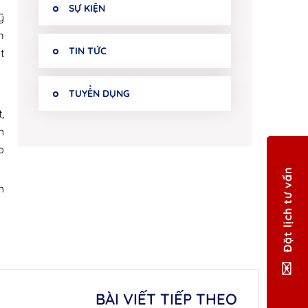
SỰ KIỆN
ỹ
m
TIN TỨC
t
TUYỂN DỤNG
,
h
p
Đặt lịch tư vấn
h
BÀI VIẾT TIẾP THEO