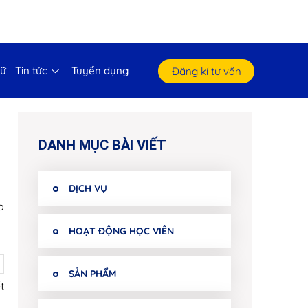
gữ
Tin tức
Tuyển dụng
Đăng kí tư vấn
DANH MỤC BÀI VIẾT
DỊCH VỤ
p
HOẠT ĐỘNG HỌC VIÊN
SẢN PHẨM
t