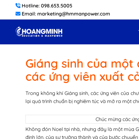
Hotline: 098.653.5005
Email: marketing@hmmanpower.com
Giáng sinh của một
các ứng viên xuất 
Trong không khí Giáng sinh, các ứng viên của chư
lại quá trình chuẩn bị nghiêm túc và mở ra một ch
Chúc mừng các ứng
Không đón Noel tại nhà, nhưng đây là một mùa Gi
định lớn, của sự trưởng thành và của bước chuyển