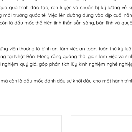
 qua quá trình đào tạo, rèn luyện và chuẩn bị kỹ lưỡng về k
g môi trường quốc tế. Việc lên đường đúng vào dịp cuối nă
còn là dấu mốc thể hiện tinh thần sẵn sàng, bản lĩnh và quyế
ng viên thượng lộ bình an, làm việc an toàn, tuân thủ kỷ luật
ống tại Nhật Bản. Mong rằng quãng thời gian làm việc và sin
i nghiệm quý giá, góp phần tích lũy kinh nghiệm nghề nghiệ
ễ, mà còn là dấu mốc đánh dấu sự khởi đầu cho một hành trìn