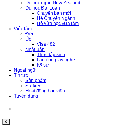
Du học nghề New Zealand
Du học Đài Loan
Chuyên ban mới
Hệ Chuyên Ngành
Hệ vừa học vừa làm
Việc làm
Đức
Úc
Visa 482
Nhật Bản
Thực tập sinh
Lao động tay nghề
Kỹ sư
Ngoại ngữ
Tin tức
Sản phẩm
Sự kiện
Hoạt động học viên
Tuyển dụng
X