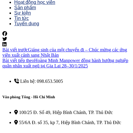
Hoạt động học viên
Sản phẩm
Sự kiện
Tin tức
Tuyển dụng
Bài viết trước
Giáng sinh của một chuyến đi – Chúc mừng các ứng
viên xuất cảnh sang Nhật Bản
Bài viết tiếp theo
Hoàng Minh Manpower đồng hành hướng nghiệp
quân nhân xuất ngũ tại Gia Lai 28–30/1/2025
Liên hệ: 098.653.5005
Văn phòng Tổng - Hồ Chí Minh
100/25 Đ. Số 49, Hiệp Bình Chánh, TP. Thủ Đức
55/6A Đ. số 35, kp 7, Hiệp Bình Chánh, TP. Thủ Đức