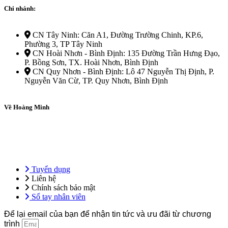
Chi nhánh:
CN Tây Ninh: Căn A1, Đường Trường Chinh, KP.6,
Phường 3, TP Tây Ninh
CN Hoài Nhơn - Bình Định: 135 Đường Trần Hưng Đạo,
P. Bồng Sơn, TX. Hoài Nhơn, Bình Định
CN Quy Nhơn - Bình Định: Lô 47 Nguyễn Thị Định, P.
Nguyễn Văn Cừ, TP. Quy Nhơn, Bình Định
Về Hoàng Minh
Tổng công ty Hoàng Minh – Hệ sinh thái giáo dục ứng dụng, tiên
phong trong đào tạo ngoại ngữ, kỹ năng nghề và định hướng du học
& việc làm quốc tế.
Tuyển dụng
Liên hệ
Chính sách bảo mật
Sổ tay nhân viên
Để lại email của bạn để nhận tin tức và ưu đãi từ chương
trình