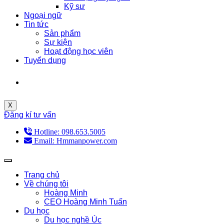
Kỹ sư
Ngoại ngữ
Tin tức
Sản phẩm
Sự kiện
Hoạt động học viên
Tuyển dụng
X
Đăng kí tư vấn
Hotline: 098.653.5005
Email: Hmmanpower.com
Trang chủ
Về chúng tôi
Hoàng Minh
CEO Hoàng Minh Tuấn
Du học
Du học nghề Úc