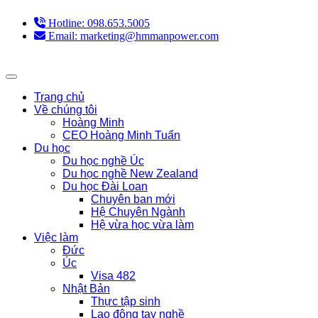
Hotline: 098.653.5005
Email: marketing@hmmanpower.com
Trang chủ
Về chúng tôi
Hoàng Minh
CEO Hoàng Minh Tuấn
Du học
Du học nghề Úc
Du học nghề New Zealand
Du học Đài Loan
Chuyên ban mới
Hệ Chuyên Ngành
Hệ vừa học vừa làm
Việc làm
Đức
Úc
Visa 482
Nhật Bản
Thực tập sinh
Lao động tay nghề