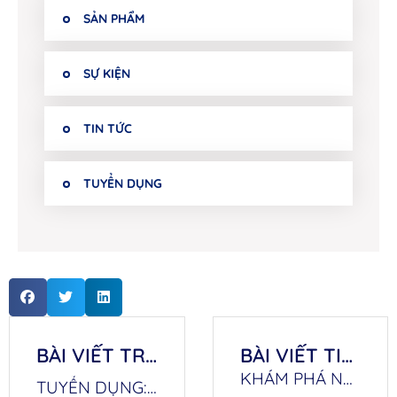
SẢN PHẨM
SỰ KIỆN
TIN TỨC
TUYỂN DỤNG
BÀI VIẾT TRƯỚC
BÀI VIẾT TIẾP THEO
KHÁM PHÁ NEW ZEALAND – ĐẤT NƯỚC CỦA CƠ HỘI VÀ KHÁT VỌNG
TUYỂN DỤNG: CHUYÊN VIÊN HỒ SƠ ĐỐI NGOẠI – DU HỌC ĐÀI LOAN