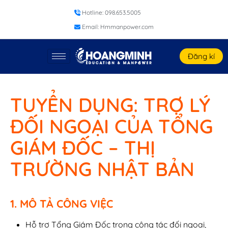
Hotline: 098.653.5005
Email: Hmmanpower.com
Đăng kí
TUYỂN DỤNG: TRỢ LÝ
ĐỐI NGOẠI CỦA TỔNG
GIÁM ĐỐC – THỊ
TRƯỜNG NHẬT BẢN
1. MÔ TẢ CÔNG VIỆC
Hỗ trợ Tổng Giám Đốc trong công tác đối ngoại,