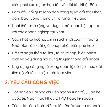
điều phối các dự án hợp tác với đối tác Nhật Bản.
Làm cầu nối giữa lãnh đạo công ty và đối tác Nhật,
đảm bảo luồng thông tin rõ ràng, hiệu quả.
Khai thác, mở rộng và duy trì mối quan hệ hợp tác
với các doanh nghiệp tại Nhật.
Cập nhật xu hướng, chính sách mới của thị trường
Nhật Bản; đề xuất giải pháp phát triển phù hợp.
Hỗ trợ soạn thảo tài liệu, tổ chức họp, biên phiên
dịch và xây dựng nội dung truyền thông đối ngoại.
Ứng dụng công nghệ trong quản lý dữ liệu, theo dõi
tiến độ và tối ưu hiệu suất làm việc.
2. YÊU CẦU CÔNG VIỆC
Tốt nghiệp Đại học chuyên ngành Kinh tế, Quan hệ
quốc tế, Ngôn ngữ Nhật, QTKD hoặc liên quan.
Trình độ tiếng Nhật N2 trở lên (hoặc tương đương).