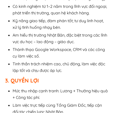
Có kinh nghiệm từ 1–2 năm trong lĩnh vực đối ngoại,
phát triển thị trường, quan hệ khách hàng.
Kỹ năng giao tiếp, đàm phán tốt; tư duy linh hoạt,
xử lý tình huống nhạy bén.
Am hiểu thị trường Nhật Bản, đặc biệt trong các lĩnh
vực du học – lao động – giáo dục.
Thành thạo Google Workspace, CRM và các công
cụ làm việc số.
Tinh thần trách nhiệm cao, chủ động, làm việc độc
lập tốt và chịu được áp lực.
3. QUYỀN LỢI
Mức thu nhập cạnh tranh: Lương + Thưởng hiệu quả
+ Công tác phí.
Làm việc trực tiếp cùng Tổng Giám Đốc, tiếp cận
đối tác chiến lược Nhật Bản.