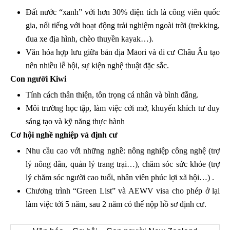
Đất nước “xanh” với hơn 30% diện tích là công viên quốc
gia, nổi tiếng với hoạt động trải nghiệm ngoài trời (trekking,
đua xe địa hình, chèo thuyền kayak…).
Văn hóa hợp lưu giữa bản địa Māori và di cư Châu Âu tạo
nên nhiều lễ hội, sự kiện nghệ thuật đặc sắc.
Con người Kiwi
Tính cách thân thiện, tôn trọng cá nhân và bình đẳng.
Môi trường học tập, làm việc cởi mở, khuyến khích tư duy
sáng tạo và kỹ năng thực hành
Cơ hội nghề nghiệp và định cư
Nhu cầu cao với những nghề: nông nghiệp công nghệ (trợ
lý nông dân, quản lý trang trại…), chăm sóc sức khỏe (trợ
lý chăm sóc người cao tuổi, nhân viên phúc lợi xã hội…) .
Chương trình “Green List” và AEWV visa cho phép ở lại
làm việc tới 5 năm, sau 2 năm có thể nộp hồ sơ định cư.