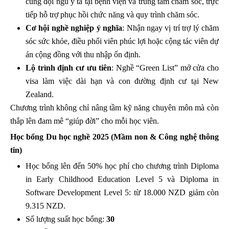
cùng đội ngũ y tá tại bệnh viện và trung tâm chăm sóc, trực
tiếp hỗ trợ phục hồi chức năng và quy trình chăm sóc.
Cơ hội nghề nghiệp ý nghĩa
: Nhận ngay vị trí trợ lý chăm
sóc sức khỏe, điều phối viên phúc lợi hoặc cộng tác viên dự
án cộng đồng với thu nhập ổn định.
Lộ trình định cư ưu tiên
: Nghề “Green List” mở cửa cho
visa làm việc dài hạn và con đường định cư tại New
Zealand.
Chương trình không chỉ nâng tầm kỹ năng chuyên môn mà còn
thắp lên đam mê “giúp đời” cho mỗi học viên.
Học bổng Du học nghề 2025 (Mầm non & Công nghệ thông
tin)
Học bổng lên đến 50% học phí cho chương trình Diploma
in Early Childhood Education Level 5 và Diploma in
Software Development Level 5: từ 18.000 NZD giảm còn
9.315 NZD.
Số lượng suất học bổng:
30