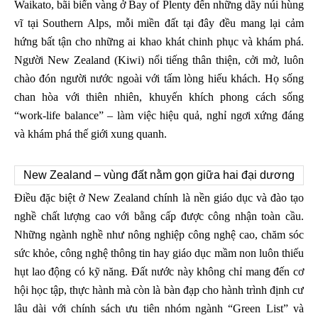
Waikato, bãi biển vàng ở Bay of Plenty đến những dãy núi hùng
vĩ tại Southern Alps, mỗi miền đất tại đây đều mang lại cảm
hứng bất tận cho những ai khao khát chinh phục và khám phá.
Người New Zealand (Kiwi) nổi tiếng thân thiện, cởi mở, luôn
chào đón người nước ngoài với tấm lòng hiếu khách. Họ sống
chan hòa với thiên nhiên, khuyến khích phong cách sống
“work-life balance” – làm việc hiệu quả, nghỉ ngơi xứng đáng
và khám phá thế giới xung quanh.
New Zealand – vùng đất nằm gọn giữa hai đại dương
Điều đặc biệt ở New Zealand chính là nền giáo dục và đào tạo
nghề chất lượng cao với bằng cấp được công nhận toàn cầu.
Những ngành nghề như nông nghiệp công nghệ cao, chăm sóc
sức khỏe, công nghệ thông tin hay giáo dục mầm non luôn thiếu
hụt lao động có kỹ năng. Đất nước này không chỉ mang đến cơ
hội học tập, thực hành mà còn là bàn đạp cho hành trình định cư
lâu dài với chính sách ưu tiên nhóm ngành “Green List” và