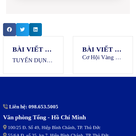
BÀI VIẾT TRƯỚC
BÀI VIẾT TIẾP THEO
Cơ Hội Vàng Cho Lao Động Việt: Ngành Điều Dưỡng Tại Nhật Bản Đang Thiếu Hụt Nghiêm Trọng
TUYỂN DỤNG: TRỢ LÝ ĐỐI NGOẠI CỦA TỔNG GIÁM ĐỐC – THỊ TRƯỜNG NHẬT BẢN
Liên hệ: 098.653.5005
Văn phòng Tổng - Hồ Chí Minh
100/25 Đ. Số 49, Hiệp Bình Chánh, TP. Thủ Đức
55/6A Đ. số 35, kp 7, Hiệp Bình Chánh, TP. Thủ Đức