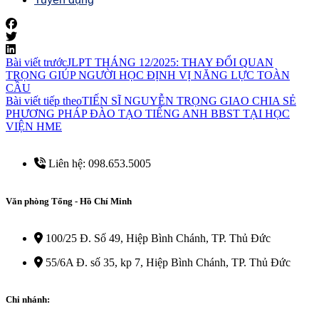
Bài viết trước
JLPT THÁNG 12/2025: THAY ĐỔI QUAN
TRỌNG GIÚP NGƯỜI HỌC ĐỊNH VỊ NĂNG LỰC TOÀN
CẦU
Bài viết tiếp theo
TIẾN SĨ NGUYỄN TRỌNG GIAO CHIA SẺ
PHƯƠNG PHÁP ĐÀO TẠO TIẾNG ANH BBST TẠI HỌC
VIỆN HME
Liên hệ: 098.653.5005
Văn phòng Tổng - Hồ Chí Minh
100/25 Đ. Số 49, Hiệp Bình Chánh, TP. Thủ Đức
55/6A Đ. số 35, kp 7, Hiệp Bình Chánh, TP. Thủ Đức
Chi nhánh: