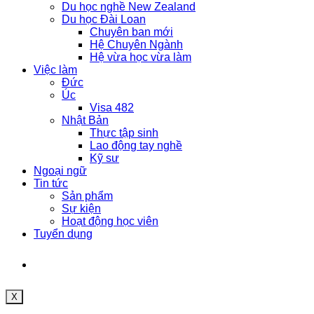
Du học nghề New Zealand
Du học Đài Loan
Chuyên ban mới
Hệ Chuyên Ngành
Hệ vừa học vừa làm
Việc làm
Đức
Úc
Visa 482
Nhật Bản
Thực tập sinh
Lao động tay nghề
Kỹ sư
Ngoại ngữ
Tin tức
Sản phẩm
Sự kiện
Hoạt động học viên
Tuyển dụng
X