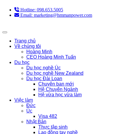
Hotline: 098.653.5005
Email: marketing@hmmanpower.com
Trang chủ
Về chúng tôi
Hoàng Minh
CEO Hoàng Minh Tuấn
Du học
Du học nghề Úc
Du học nghề New Zealand
Du học Đài Loan
Chuyên ban mới
Hệ Chuyên Ngành
Hệ vừa học vừa làm
Việc làm
Đức
Úc
Visa 482
Nhật Bản
Thực tập sinh
Lao động tay nghề