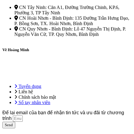
CN Tây Ninh: Căn A1, Đường Trường Chinh, KP.6,
Phường 3, TP Tây Ninh
CN Hoài Nhơn - Bình Định: 135 Đường Trần Hưng Đạo,
P. Bồng Sơn, TX. Hoài Nhơn, Bình Định
CN Quy Nhơn - Bình Định: Lô 47 Nguyễn Thị Định, P.
Nguyễn Văn Cừ, TP. Quy Nhơn, Bình Định
Về Hoàng Minh
Tổng công ty Hoàng Minh – Hệ sinh thái giáo dục ứng dụng, tiên
phong trong đào tạo ngoại ngữ, kỹ năng nghề và định hướng du học
& việc làm quốc tế.
Tuyển dụng
Liên hệ
Chính sách bảo mật
Sổ tay nhân viên
Để lại email của bạn để nhận tin tức và ưu đãi từ chương
trình
Send