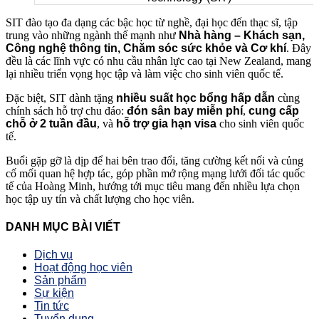
SIT đào tạo đa dạng các bậc học từ nghề, đại học đến thạc sĩ, tập
trung vào những ngành thế mạnh như
Nhà hàng – Khách sạn,
Công nghệ thông tin, Chăm sóc sức khỏe và Cơ khí
. Đây
đều là các lĩnh vực có nhu cầu nhân lực cao tại New Zealand, mang
lại nhiều triển vọng học tập và làm việc cho sinh viên quốc tế.
Đặc biệt, SIT dành tặng
nhiều suất học bổng hấp dẫn
cùng
chính sách hỗ trợ chu đáo:
đón sân bay miễn phí
,
cung cấp
chỗ ở 2 tuần đầu
, và
hỗ trợ gia hạn visa
cho sinh viên quốc
tế.
Buổi gặp gỡ là dịp để hai bên trao đổi, tăng cường kết nối và củng
cố mối quan hệ hợp tác, góp phần mở rộng mạng lưới đối tác quốc
tế của Hoàng Minh, hướng tới mục tiêu mang đến nhiều lựa chọn
học tập uy tín và chất lượng cho học viên.
DANH MỤC BÀI VIẾT
Dịch vụ
Hoạt động học viên
Sản phẩm
Sự kiện
Tin tức
Tuyển dụng