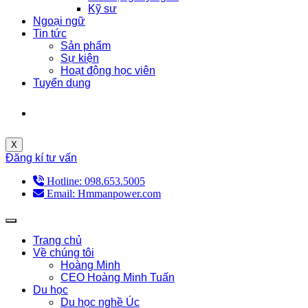
Kỹ sư
Ngoại ngữ
Tin tức
Sản phẩm
Sự kiện
Hoạt động học viên
Tuyển dụng
X
Đăng kí tư vấn
Hotline: 098.653.5005
Email: Hmmanpower.com
Trang chủ
Về chúng tôi
Hoàng Minh
CEO Hoàng Minh Tuấn
Du học
Du học nghề Úc