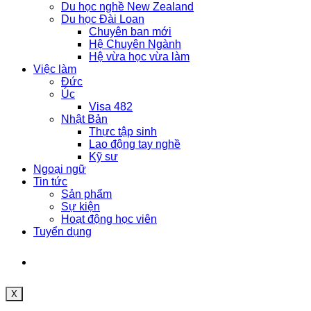
Du học nghề New Zealand
Du học Đài Loan
Chuyên ban mới
Hệ Chuyên Ngành
Hệ vừa học vừa làm
Việc làm
Đức
Úc
Visa 482
Nhật Bản
Thực tập sinh
Lao động tay nghề
Kỹ sư
Ngoại ngữ
Tin tức
Sản phẩm
Sự kiện
Hoạt động học viên
Tuyển dụng
X