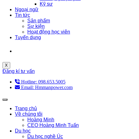
Kỹ sư
Ngoại ngữ
Tin tức
Sản phẩm
Sự kiện
Hoạt động học viên
Tuyển dụng
X
Đăng kí tư vấn
Hotline: 098.653.5005
Email: Hmmanpower.com
Trang chủ
Về chúng tôi
Hoàng Minh
CEO Hoàng Minh Tuấn
Du học
Du học nghề Úc