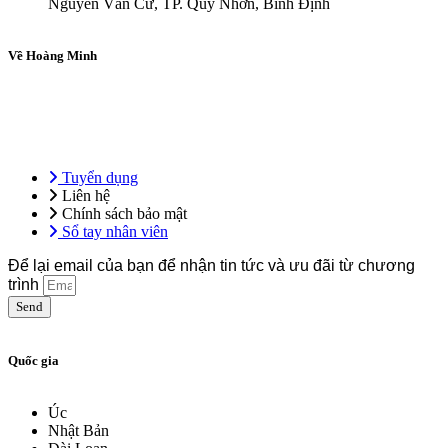
Nguyễn Văn Cừ, TP. Quy Nhơn, Bình Định
Về Hoàng Minh
Tổng công ty Hoàng Minh – Hệ sinh thái giáo dục ứng dụng, tiên
phong trong đào tạo ngoại ngữ, kỹ năng nghề và định hướng du học
& việc làm quốc tế.
Tuyển dụng
Liên hệ
Chính sách bảo mật
Sổ tay nhân viên
Để lại email của bạn để nhận tin tức và ưu đãi từ chương
trình
Send
Quốc gia
Úc
Nhật Bản