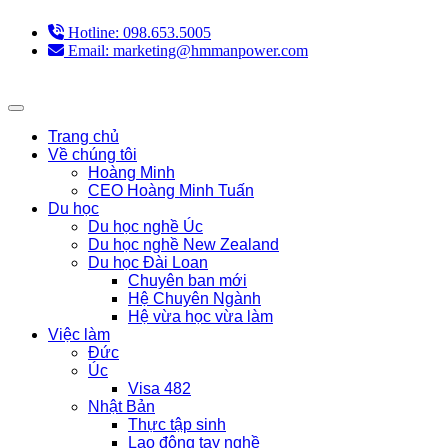
Hotline: 098.653.5005
Email: marketing@hmmanpower.com
Trang chủ
Về chúng tôi
Hoàng Minh
CEO Hoàng Minh Tuấn
Du học
Du học nghề Úc
Du học nghề New Zealand
Du học Đài Loan
Chuyên ban mới
Hệ Chuyên Ngành
Hệ vừa học vừa làm
Việc làm
Đức
Úc
Visa 482
Nhật Bản
Thực tập sinh
Lao động tay nghề