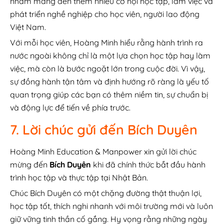
nhằm mang đến thêm nhiều cơ hội học tập, làm việc và
phát triển nghề nghiệp cho học viên, người lao động
Việt Nam.
Với mỗi học viên, Hoàng Minh hiểu rằng hành trình ra
nước ngoài không chỉ là một lựa chọn học tập hay làm
việc, mà còn là bước ngoặt lớn trong cuộc đời. Vì vậy,
sự đồng hành tận tâm và định hướng rõ ràng là yếu tố
quan trọng giúp các bạn có thêm niềm tin, sự chuẩn bị
và động lực để tiến về phía trước.
7. Lời chúc gửi đến Bích Duyên
Hoàng Minh Education & Manpower xin gửi lời chúc
mừng đến
Bích Duyên
khi đã chính thức bắt đầu hành
trình học tập và thực tập tại Nhật Bản.
Chúc Bích Duyên có một chặng đường thật thuận lợi,
học tập tốt, thích nghi nhanh với môi trường mới và luôn
giữ vững tinh thần cố gắng. Hy vọng rằng những ngày