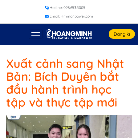
Hotline: 098.653.5005
Email: Hmmanpower.com
Đăng kí
Xuất cảnh sang Nhật
Bản: Bích Duyên bắt
đầu hành trình học
tập và thực tập mới