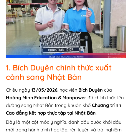
1. Bích Duyên chính thức xuất
cảnh sang Nhật Bản
Chiều ngày
13/05/2026
, học viên
Bích Duyên
của
Hoàng Minh Education & Manpower
đã chính thức lên
đường sang Nhật Bản trong khuôn khổ
Chương trình
Cao đẳng kết hợp thực tập tại Nhật Bản
.
Đây là một cột mốc ý nghĩa, đánh dấu bước khởi đầu
mới trong hành trình học tập, rèn luyện và trải nghiệm