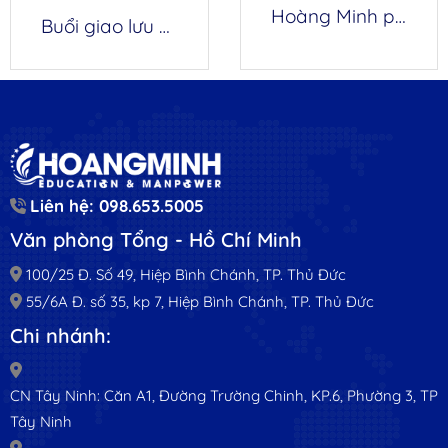
Hoàng Minh phối hợp khai giảng lớp tiếng Trung 0 đồng cho chương trình du học chuyên ban Đài Loan
Buổi giao lưu ý nghĩa cùng Trường Đại học Khoa học và Công nghệ Nam Khai
Liên hệ: 098.653.5005
Văn phòng Tổng - Hồ Chí Minh
100/25 Đ. Số 49, Hiệp Bình Chánh, TP. Thủ Đức
55/6A Đ. số 35, kp 7, Hiệp Bình Chánh, TP. Thủ Đức
Chi nhánh:
CN Tây Ninh: Căn A1, Đường Trường Chinh, KP.6, Phường 3, TP
Tây Ninh