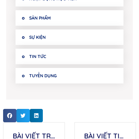
SẢN PHẨM
SỰ KIỆN
TIN TỨC
TUYỂN DỤNG
BÀI VIẾT TRƯỚC
BÀI VIẾT TIẾP THEO