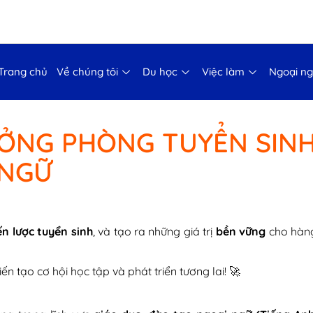
Trang chủ
Về chúng tôi
Du học
Việc làm
Ngoại n
ỞNG PHÒNG TUYỂN SIN
 NGỮ
ến lược tuyển sinh
, và tạo ra những giá trị
bền vững
cho hàn
iến tạo cơ hội học tập và phát triển tương lai! 🚀