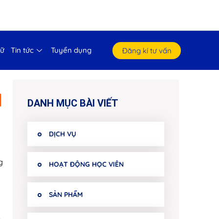
gữ
Tin tức
Tuyển dụng
Đăng kí tư vấn
H
DANH MỤC BÀI VIẾT
DỊCH VỤ
g
HOẠT ĐỘNG HỌC VIÊN
SẢN PHẨM