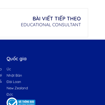
BÀI VIẾT TIẾP THEO
EDUCATIONAL CONSULTANT
Quốc gia
o
Úc
ại
Nhật Bản
&
Đài Loan
New Zealand
Đức