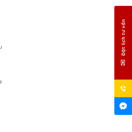
Đặt lịch tư vấn
ư
!