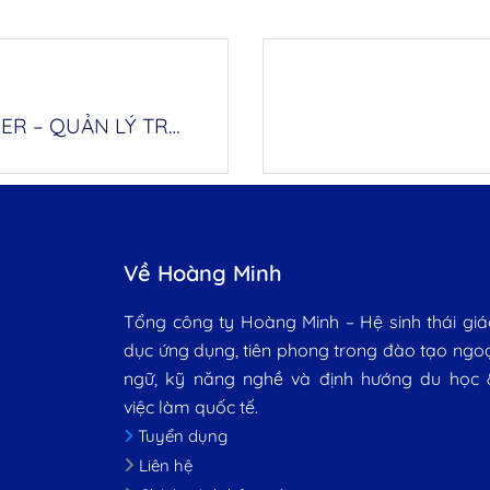
[TUYỂN DỤNG] CENTER SALES MANAGER – QUẢN LÝ TRUNG TÂM NGOẠI NGỮ
Về Hoàng Minh
Tổng công ty Hoàng Minh – Hệ sinh thái giá
dục ứng dụng, tiên phong trong đào tạo ngo
ngữ, kỹ năng nghề và định hướng du học 
việc làm quốc tế.
Tuyển dụng
Liên hệ