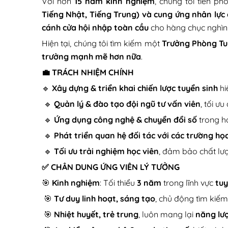
Với hơn
15 năm kinh nghiệm
, chúng tôi tiên ph
Tiếng Nhật, Tiếng Trung) và cung ứng nhân lực
cánh cửa hội nhập toàn cầu
cho hàng chục nghìn 
Hiện tại, chúng tôi tìm kiếm một
Trưởng Phòng Tu
trưởng mạnh mẽ hơn nữa
.
💼 TRÁCH NHIỆM CHÍNH
🔹
Xây dựng & triển khai chiến lược tuyển sinh
hi
🔹
Quản lý & đào tạo đội ngũ tư vấn viên
, tối ưu
🔹
Ứng dụng công nghệ & chuyển đổi số
trong h
🔹
Phát triển quan hệ đối tác với các trường họ
🔹
Tối ưu trải nghiệm học viên
, đảm bảo chất lượ
✅ CHÂN DUNG ỨNG VIÊN LÝ TƯỞNG
🎯
Kinh nghiệm
: Tối thiểu
3 năm
trong lĩnh vực
tuy
🎯
Tư duy linh hoạt, sáng tạo
, chủ động tìm kiếm 
🎯
Nhiệt huyết, trẻ trung
, luôn mang lại
năng lượ