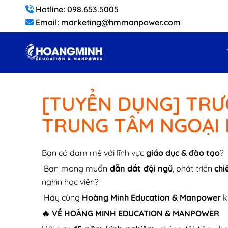
Hotline: 098.653.5005
Email: marketing@hmmanpower.com
[TUYỂN DỤNG] TRƯ
TRUNG TÂM NGOẠI
Bạn có đam mê với lĩnh vực
giáo dục & đào tạo
?
Bạn mong muốn
dẫn dắt đội ngũ
, phát triển
chi
nghìn học viên?
Hãy cùng
Hoàng Minh Education & Manpower
k
🔥 VỀ HOÀNG MINH EDUCATION & MANPOWER