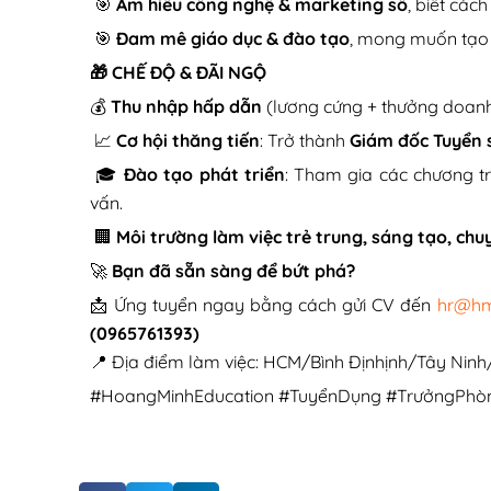
🎯
Am hiểu công nghệ & marketing số
, biết các
🎯
Đam mê giáo dục & đào tạo
, mong muốn tạo r
🎁 CHẾ ĐỘ & ĐÃI NGỘ
💰
Thu nhập hấp dẫn
(lương cứng + thưởng doanh
📈
Cơ hội thăng tiến
: Trở thành
Giám đốc Tuyển 
🎓
Đào tạo phát triển
: Tham gia các chương tr
vấn.
🏢
Môi trường làm việc trẻ trung, sáng tạo, ch
🚀
Bạn đã sẵn sàng để bứt phá?
📩 Ứng tuyển ngay bằng cách gửi CV đến
hr@h
(0965761393)
📍 Địa điểm làm việc: HCM/Bình Địnhịnh/Tây Nin
#HoangMinhEducation #TuyểnDụng #TrưởngPhòng