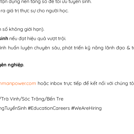
h tận dụng nền tảng số để tối ưu tuyển sinh.
a giá trị thực sự cho người học.
 số không giới hạn).
sinh
nếu đạt hiệu quả vượt trội.
ình huấn luyện chuyên sâu, phát triển kỹ năng lãnh đạo & t
uyên nghiệp
.
mmanpower.com
hoặc inbox trực tiếp để kết nối với chúng tôi
h/Trà Vinh/Sóc Trăng/Bến Tre
TuyểnSinh #EducationCareers #WeAreHiring