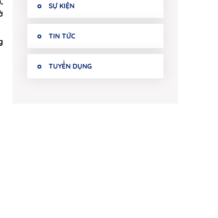
,
SỰ KIỆN
ở
TIN TỨC
g
TUYỂN DỤNG