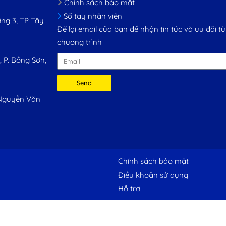
Chính sách bảo mật
Sổ tay nhân viên
ng 3, TP Tây
Để lại email của bạn để nhận tin tức và ưu đãi từ
chương trình
 P. Bồng Sơn,
Send
 Nguyễn Văn
Chính sách bảo mật
Điều khoản sử dụng
Hỗ trợ