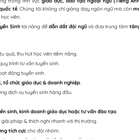
ong trong lĩnh vực
giáo dục, đào tạo ngoại ngữ (Tiếng Anh
 quốc tế
. Chúng tôi không chỉ giảng dạy ngôn ngữ mà còn
m
học viên.
yển Sinh
tài năng để
dẫn dắt đội ngũ
và đưa trung tâm
tăn
ệu quả, thu hút học viên tiềm năng.
 quy trình tư vấn tuyển sinh.
oạt động tuyển sinh.
c, tổ chức giáo dục & doanh nghiệp
.
ng dịch vụ tuyển sinh hàng đầu.
ển sinh, kinh doanh giáo dục hoặc tư vấn đào tạo
.
giải pháp & thích nghi nhanh với thị trường.
ng tích cực
cho đội nhóm.