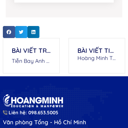
BÀI VIẾT TRƯỚC
BÀI VIẾT TIẾP THEO
Hoàng Minh Tiễn Bay Anh Kiều Ngọc Thiện Xuất Cảnh Sang Úc Theo Diện Visa 482 Ngành Đá
Tiễn Bay Anh Trần Kim Phú Xuất Cảnh Sang Úc Theo Diện Visa 482 Ngành Hàn
Liên hệ: 098.653.5005
Văn phòng Tổng - Hồ Chí Minh