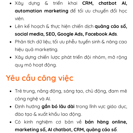
Xây dựng & triển khai
CRM, chatbot AI,
automation marketing
để tối ưu chuyển đổi học
viên.
Lên kế hoạch & thực hiện chiến dịch
quảng cáo số,
social media, SEO, Google Ads, Facebook Ads
.
Phân tích dữ liệu, tối ưu phễu tuyển sinh & nâng cao
hiệu quả marketing.
Xây dựng chiến lược phát triển đội nhóm, mở rộng
quy mô hoạt động.
Yêu cầu công việc
Trẻ trung, năng động, sáng tạo, chủ động, đam mê
công nghệ và AI.
Định hướng
gắn bó lâu dài
trong lĩnh vực giáo dục,
đào tạo & xuất khẩu lao động.
Có kinh nghiệm cơ bản về
bán hàng online,
marketing số, AI chatbot, CRM, quảng cáo số
.