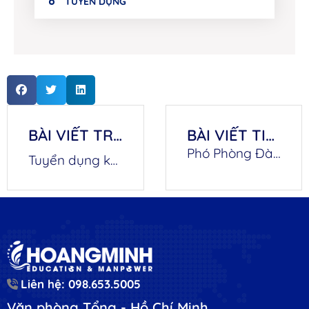
TUYỂN DỤNG
BÀI VIẾT TRƯỚC
BÀI VIẾT TIẾP THEO
Phó Phòng Đào Tạo Tiếng Anh
Tuyển dụng kế toán trưởng
Liên hệ: 098.653.5005
Văn phòng Tổng - Hồ Chí Minh