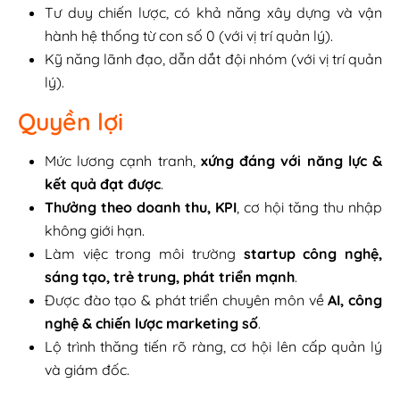
Tư duy chiến lược, có khả năng xây dựng và vận
hành hệ thống từ con số 0 (với vị trí quản lý).
Kỹ năng lãnh đạo, dẫn dắt đội nhóm (với vị trí quản
lý).
Quyền lợi
Mức lương cạnh tranh,
xứng đáng với năng lực &
kết quả đạt được
.
Thưởng theo doanh thu, KPI
, cơ hội tăng thu nhập
không giới hạn.
Làm việc trong môi trường
startup công nghệ,
sáng tạo, trẻ trung, phát triển mạnh
.
Được đào tạo & phát triển chuyên môn về
AI, công
nghệ & chiến lược marketing số
.
Lộ trình thăng tiến rõ ràng, cơ hội lên cấp quản lý
và giám đốc.