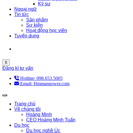
Kỹ sư
Ngoại ngữ
Tin tức
Sản phẩm
Sự kiện
Hoạt động học viên
Tuyển dụng
X
Đăng kí tư vấn
Hotline: 098.653.5005
Email: Hmmanpower.com
Trang chủ
Về chúng tôi
Hoàng Minh
CEO Hoàng Minh Tuấn
Du học
Du học nghề Úc