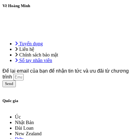
Về Hoàng Minh
Tổng công ty Hoàng Minh – Hệ sinh thái giáo dục ứng dụng, tiên
phong trong đào tạo ngoại ngữ, kỹ năng nghề và định hướng du học
& việc làm quốc tế.
Tuyển dụng
Liên hệ
Chính sách bảo mật
Sổ tay nhân viên
Để lại email của bạn để nhận tin tức và ưu đãi từ chương
trình
Send
Quốc gia
Úc
Nhật Bản
Đài Loan
New Zealand