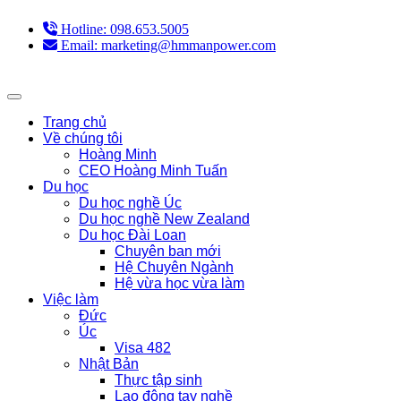
Hotline: 098.653.5005
Email: marketing@hmmanpower.com
Trang chủ
Về chúng tôi
Hoàng Minh
CEO Hoàng Minh Tuấn
Du học
Du học nghề Úc
Du học nghề New Zealand
Du học Đài Loan
Chuyên ban mới
Hệ Chuyên Ngành
Hệ vừa học vừa làm
Việc làm
Đức
Úc
Visa 482
Nhật Bản
Thực tập sinh
Lao động tay nghề