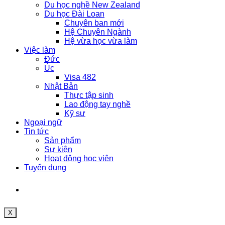
Du học nghề New Zealand
Du học Đài Loan
Chuyên ban mới
Hệ Chuyên Ngành
Hệ vừa học vừa làm
Việc làm
Đức
Úc
Visa 482
Nhật Bản
Thực tập sinh
Lao động tay nghề
Kỹ sư
Ngoại ngữ
Tin tức
Sản phẩm
Sự kiện
Hoạt động học viên
Tuyển dụng
X