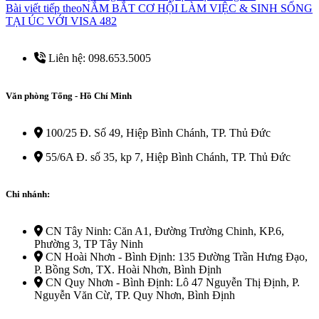
Bài viết tiếp theo
NẮM BẮT CƠ HỘI LÀM VIỆC & SINH SỐNG
TẠI ÚC VỚI VISA 482
Liên hệ: 098.653.5005
Văn phòng Tổng - Hồ Chí Minh
100/25 Đ. Số 49, Hiệp Bình Chánh, TP. Thủ Đức
55/6A Đ. số 35, kp 7, Hiệp Bình Chánh, TP. Thủ Đức
Chi nhánh:
CN Tây Ninh: Căn A1, Đường Trường Chinh, KP.6,
Phường 3, TP Tây Ninh
CN Hoài Nhơn - Bình Định: 135 Đường Trần Hưng Đạo,
P. Bồng Sơn, TX. Hoài Nhơn, Bình Định
CN Quy Nhơn - Bình Định: Lô 47 Nguyễn Thị Định, P.
Nguyễn Văn Cừ, TP. Quy Nhơn, Bình Định