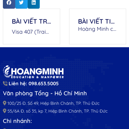
BÀI VIẾT TRƯỚC
BÀI VIẾT TIẾP THEO
Hoàng Minh chi nhánh Bình Định vinh dự góp mặt tại Hội nghị triển khai công tác đưa người lao động đi làm việc ở nước ngoài
Visa 407 (Training Visa): Cơ Hội Đột Phá Cho Sự Nghiệp Của Bạn!
Liên hệ: 098.653.5005
Văn phòng Tổng - Hồ Chí Minh
100/25 Đ. Số 49, Hiệp Bình Chánh, TP. Thủ Đức
55/6A Đ. số 35, kp 7, Hiệp Bình Chánh, TP. Thủ Đức
Chi nhánh: