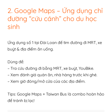
2. Google Maps – Ứng dụng chỉ
đường “cứu cánh” cho du học
sinh
Ứng dụng số 1 tại Đài Loan để tìm đường đi MRT, xe
buýt & địa điểm ăn uống.
Dùng để:
– Tra cứu đường đi bằng MRT, xe buýt, YouBike.
– Xem đánh giá quán ăn, nhà hàng trước khi ghé.
– Xem giờ đóng/mở cửa của các địa điểm.
Tips: Google Maps + Taiwan Bus là combo hoàn hảo
để tránh bị lạc!