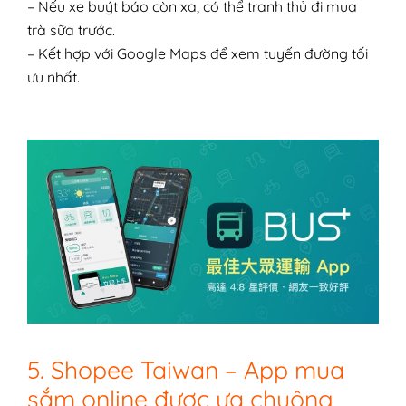
– Nếu xe buýt báo còn xa, có thể tranh thủ đi mua
trà sữa trước.
– Kết hợp với Google Maps để xem tuyến đường tối
ưu nhất.
5. Shopee Taiwan – App mua
sắm online được ưa chuộng