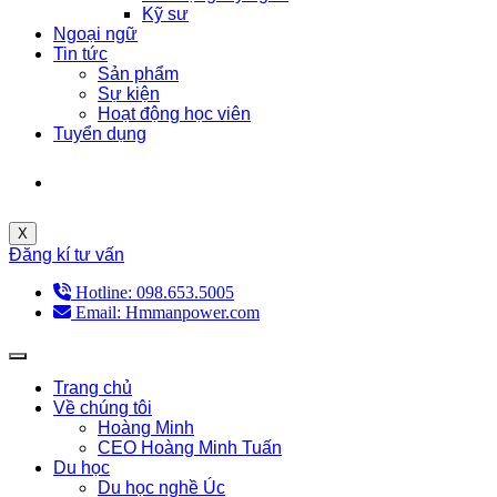
Kỹ sư
Ngoại ngữ
Tin tức
Sản phẩm
Sự kiện
Hoạt động học viên
Tuyển dụng
X
Đăng kí tư vấn
Hotline: 098.653.5005
Email: Hmmanpower.com
Trang chủ
Về chúng tôi
Hoàng Minh
CEO Hoàng Minh Tuấn
Du học
Du học nghề Úc