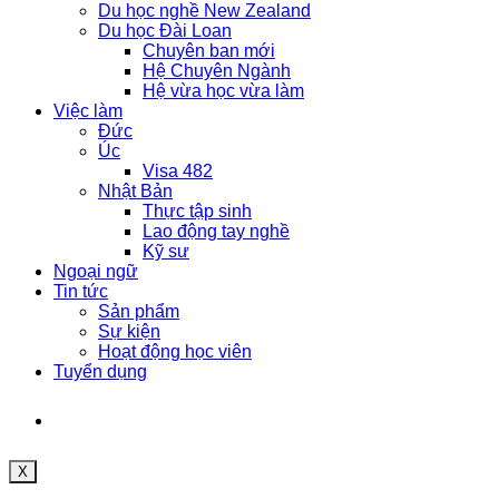
Du học nghề New Zealand
Du học Đài Loan
Chuyên ban mới
Hệ Chuyên Ngành
Hệ vừa học vừa làm
Việc làm
Đức
Úc
Visa 482
Nhật Bản
Thực tập sinh
Lao động tay nghề
Kỹ sư
Ngoại ngữ
Tin tức
Sản phẩm
Sự kiện
Hoạt động học viên
Tuyển dụng
X