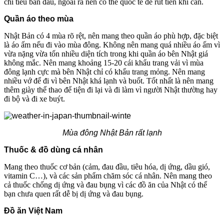
chi tiêu ban đầu, ngoài ra nên có thẻ quốc tế để rút tiền khi cần.
Quần áo theo mùa
Nhật Bản có 4 mùa rõ rệt, nên mang theo quần áo phù hợp, đặc biệt
là áo ấm nếu đi vào mùa đông. Không nên mang quá nhiều áo ấm vì
vừa nặng vừa tốn nhiều diện tích trong khi quần áo bên Nhật giá
không mắc. Nên mang khoảng 15-20 cái khẩu trang vải vì mùa
đông lạnh cực mà bên Nhật chỉ có khẩu trang mỏng. Nên mang
nhiều vớ để đi vì bên Nhật khá lạnh và buốt. Tốt nhất là nên mang
thêm giày thể thao để tiện đi lại và đi làm vì người Nhật thường hay
đi bộ và đi xe buýt.
Mùa đông Nhật Bản rất lạnh
Thuốc & đồ dùng cá nhân
Mang theo thuốc cơ bản (cảm, đau đầu, tiêu hóa, dị ứng, dầu gió,
vitamin C…), và các sản phẩm chăm sóc cá nhân. Nên mang theo
cả thuốc chống dị ứng và đau bụng vì các đồ ăn của Nhật có thể
bạn chưa quen rất dễ bị dị ứng và đau bụng.
Đồ ăn Việt Nam