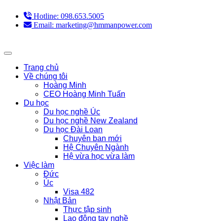
Hotline: 098.653.5005
Email: marketing@hmmanpower.com
Trang chủ
Về chúng tôi
Hoàng Minh
CEO Hoàng Minh Tuấn
Du học
Du học nghề Úc
Du học nghề New Zealand
Du học Đài Loan
Chuyên ban mới
Hệ Chuyên Ngành
Hệ vừa học vừa làm
Việc làm
Đức
Úc
Visa 482
Nhật Bản
Thực tập sinh
Lao động tay nghề