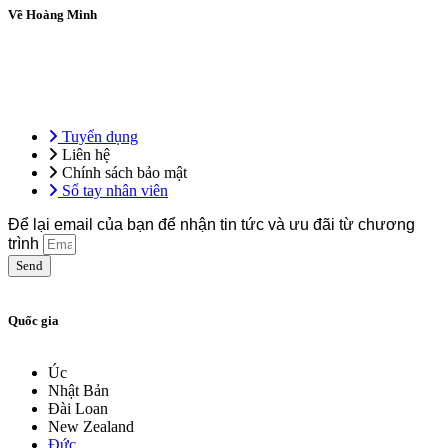
Về Hoàng Minh
Tổng công ty Hoàng Minh – Hệ sinh thái giáo dục ứng dụng, tiên
phong trong đào tạo ngoại ngữ, kỹ năng nghề và định hướng du học
& việc làm quốc tế.
Tuyển dụng
Liên hệ
Chính sách bảo mật
Sổ tay nhân viên
Để lại email của bạn để nhận tin tức và ưu đãi từ chương
trình
Send
Quốc gia
Úc
Nhật Bản
Đài Loan
New Zealand
Đức