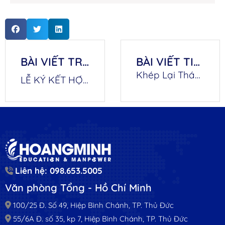
BÀI VIẾT TRƯỚC
BÀI VIẾT TIẾP THEO
Khép Lại Tháng 09 Bùng Nổ – Liên Tiếp Những Chuyến Bay Vươn Mình Ra Thế Giới
LỄ KÝ KẾT HỢP TÁC VÀ RA MẮT CƠ SỞ ĐÀO TẠO GIỮA HOÀNG MINH & TRƯỜNG CAO ĐẲNG CÔNG NGHỆ TP.HCM
Liên hệ: 098.653.5005
Văn phòng Tổng - Hồ Chí Minh
100/25 Đ. Số 49, Hiệp Bình Chánh, TP. Thủ Đức
55/6A Đ. số 35, kp 7, Hiệp Bình Chánh, TP. Thủ Đức