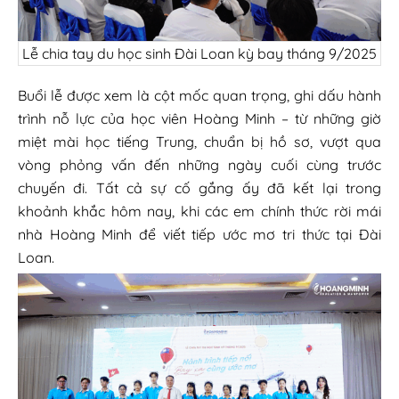
Lễ chia tay du học sinh Đài Loan kỳ bay tháng 9/2025
Buổi lễ được xem là cột mốc quan trọng, ghi dấu hành
trình nỗ lực của học viên Hoàng Minh – từ những giờ
miệt mài học tiếng Trung, chuẩn bị hồ sơ, vượt qua
vòng phỏng vấn đến những ngày cuối cùng trước
chuyến đi. Tất cả sự cố gắng ấy đã kết lại trong
khoảnh khắc hôm nay, khi các em chính thức rời mái
nhà Hoàng Minh để viết tiếp ước mơ tri thức tại Đài
Loan.