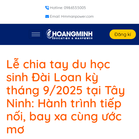
Hotline: 098.653.5005
Email: Hmmanpower.com
Đăng kí
Lễ chia tay du học
sinh Đài Loan kỳ
tháng 9/2025 tại Tây
Ninh: Hành trình tiếp
nối, bay xa cùng ước
mơ