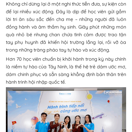
Không chỉ dừng lại ở một nghi thức tiễn đưa, sự kiện còn
để lại nhiều xúc động. Đây là dịp để học viên gửi gắm
lời tri ân sâu sắc đến cha mẹ – những người đã luôn
đồng hành và âm thầm hy sinh. Giây phút những món
quà nhỏ bé nhưng chan chứa tình cảm được trao tận
tay phụ huynh đã khiến hội trường lắng lại, rồi vỡ òa
trong những tràng pháo tay tự hào và xúc động.
Hơn 70 học viên chuẩn bị khởi hành trong kỳ này chính
là niềm tự hào của Tây Ninh, là thế hệ trẻ dám ước mơ,
dám chinh phục và sẵn sàng khẳng định bản thân trên
hành trình hội nhập quốc tế.