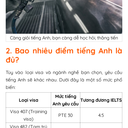
Càng giỏi tiếng Anh, bạn càng dễ học hỏi, thăng tiến
2. Bao nhiêu điểm tiếng Anh là
đủ?
Tùy vào loại visa và ngành nghề bạn chọn, yêu cầu
tiếng Anh sẽ khác nhau. Dưới đây là một số mức phổ
biến:
Mức tiếng
Loại visa
Tương đương IELTS
Anh yêu cầu
Visa 407 (
Training
PTE 30
4.5
visa)
Visa 482 (Tạm trú