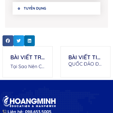
TUYỂN DỤNG
BÀI VIẾT TRƯỚC
BÀI VIẾT TIẾP THEO
QUỐC ĐẢO ĐÀI LOAN – ĐẤT NƯỚC AN TOÀN VƯỢT TRỘI
Tại Sao Nên Chọn Du Học Úc Visa 500? Top 10 Lợi Ích Đáng Chú Ý
Liên hệ: 098.653.5005