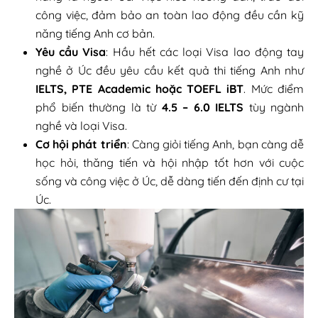
công việc, đảm bảo an toàn lao động đều cần kỹ
năng tiếng Anh cơ bản.
Yêu cầu Visa
: Hầu hết các loại Visa lao động tay
nghề ở Úc đều yêu cầu kết quả thi tiếng Anh như
IELTS, PTE Academic hoặc TOEFL iBT
. Mức điểm
phổ biến thường là từ
4.5 – 6.0 IELTS
tùy ngành
nghề và loại Visa.
Cơ hội phát triển
: Càng giỏi tiếng Anh, bạn càng dễ
học hỏi, thăng tiến và hội nhập tốt hơn với cuộc
sống và công việc ở Úc, dễ dàng tiến đến định cư tại
Úc.