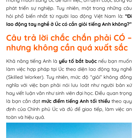
phát triển sự nghiệp. Tuy nhiên, một trong những câu
hỏi phổ biến nhất từ người lao động Việt Nam là:
“Đi
lao động tay nghề ở Úc có cần giỏi tiếng Anh không?”
Câu trả lời chắc chắn phải CÓ –
nhưng không cần quá xuất sắc
Khả năng tiếng Anh là
yếu tố bắt buộc
nếu bạn muốn
làm việc hợp pháp tại Úc theo diện lao động tay nghề
(Skilled Worker). Tuy nhiên, mức độ “giỏi” không đồng
nghĩa với việc bạn phải nói lưu loát như người bản xứ
hay viết luận văn như sinh viên đại học. Điều quan trọng
là bạn cần đạt
mức điểm tiếng Anh tối thiểu
theo quy
định của Chính phủ Úc và đủ để giao tiếp, làm việc an
toàn và hiệu quả.