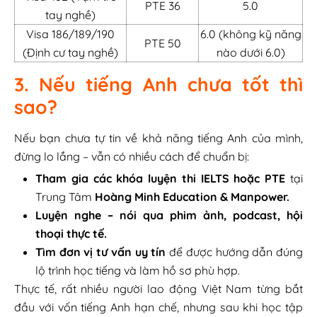
PTE 36
5.0
tay nghề)
Visa 186/189/190
6.0 (không kỹ năng
PTE 50
(Định cư tay nghề)
nào dưới 6.0)
3. Nếu tiếng Anh chưa tốt thì
sao?
Nếu bạn chưa tự tin về khả năng tiếng Anh của mình,
đừng lo lắng – vẫn có nhiều cách để chuẩn bị:
Tham gia các khóa luyện thi IELTS hoặc PTE
tại
Trung Tâm
Hoàng Minh Education & Manpower.
Luyện nghe – nói qua phim ảnh, podcast, hội
thoại thực tế.
Tìm đơn vị tư vấn uy tín
để được hướng dẫn đúng
lộ trình học tiếng và làm hồ sơ phù hợp.
Thực tế, rất nhiều người lao động Việt Nam từng bắt
đầu với vốn tiếng Anh hạn chế, nhưng sau khi học tập