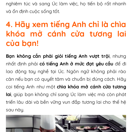
nghiêm túc và sang Úc làm việc, họ tiến bộ rất nhanh
và ổn định cuộc sống tốt.
4. Hãy xem tiếng Anh chỉ là chìa
khóa mở cánh cửa tương lai
của bạn!
Bạn không cần phải giỏi tiếng Anh vượt trội
, nhưng
nhất định phải
có tiếng Anh ở mức đạt yêu cầu
để đi
lao động tay nghề tại Úc. Ngôn ngữ không phải rào
cản nếu bạn có quyết tâm và chuẩn bị đúng cách. Hãy
coi tiếng Anh như một
chìa khóa mở cánh cửa tương
lai
, giúp bạn không chỉ sang Úc làm việc mà còn phát
triển lâu dài và bền vững vun đắp tương lai cho thế hệ
sau này.