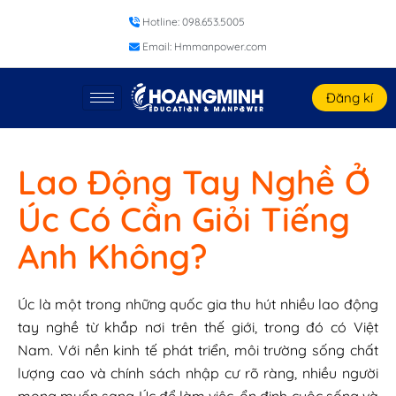
Hotline: 098.653.5005
Email: Hmmanpower.com
Đăng kí
Lao Động Tay Nghề Ở
Úc Có Cần Giỏi Tiếng
Anh Không?
Úc là một trong những quốc gia thu hút nhiều lao động
tay nghề từ khắp nơi trên thế giới, trong đó có Việt
Nam. Với nền kinh tế phát triển, môi trường sống chất
lượng cao và chính sách nhập cư rõ ràng, nhiều người
mong muốn sang Úc để làm việc, ổn định cuộc sống và