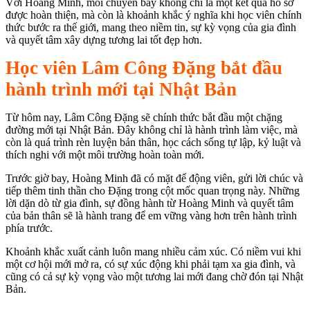
Với Hoàng Minh, mỗi chuyến bay không chỉ là một kết quả hồ sơ
được hoàn thiện, mà còn là khoảnh khắc ý nghĩa khi học viên chính
thức bước ra thế giới, mang theo niềm tin, sự kỳ vọng của gia đình
và quyết tâm xây dựng tương lai tốt đẹp hơn.
Học viên Lâm Công Đặng bắt đầu
hành trình mới tại Nhật Bản
Từ hôm nay, Lâm Công Đặng sẽ chính thức bắt đầu một chặng
đường mới tại Nhật Bản. Đây không chỉ là hành trình làm việc, mà
còn là quá trình rèn luyện bản thân, học cách sống tự lập, kỷ luật và
thích nghi với một môi trường hoàn toàn mới.
Trước giờ bay, Hoàng Minh đã có mặt để động viên, gửi lời chúc và
tiếp thêm tinh thần cho Đặng trong cột mốc quan trọng này. Những
lời dặn dò từ gia đình, sự đồng hành từ Hoàng Minh và quyết tâm
của bản thân sẽ là hành trang để em vững vàng hơn trên hành trình
phía trước.
Khoảnh khắc xuất cảnh luôn mang nhiều cảm xúc. Có niềm vui khi
một cơ hội mới mở ra, có sự xúc động khi phải tạm xa gia đình, và
cũng có cả sự kỳ vọng vào một tương lai mới đang chờ đón tại Nhật
Bản.