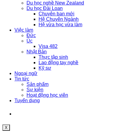
Du học nghề New Zealand
Du học Đài Loan
Chuyên ban mới
Hệ Chuyên Ngành
Hệ vừa học vừa làm
Việc làm
Đức
Úc
Visa 482
Nhật Bản
Thực tập sinh
Lao động tay nghề
Kỹ sư
Ngoại ngữ
Tin tức
Sản phẩm
Sự kiện
Hoạt động học viên
Tuyển dụng
X