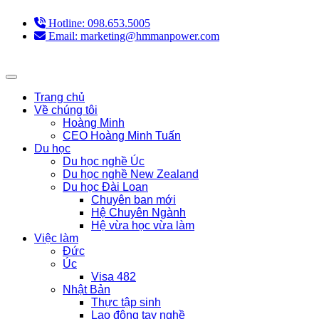
Hotline: 098.653.5005
Email: marketing@hmmanpower.com
Trang chủ
Về chúng tôi
Hoàng Minh
CEO Hoàng Minh Tuấn
Du học
Du học nghề Úc
Du học nghề New Zealand
Du học Đài Loan
Chuyên ban mới
Hệ Chuyên Ngành
Hệ vừa học vừa làm
Việc làm
Đức
Úc
Visa 482
Nhật Bản
Thực tập sinh
Lao động tay nghề