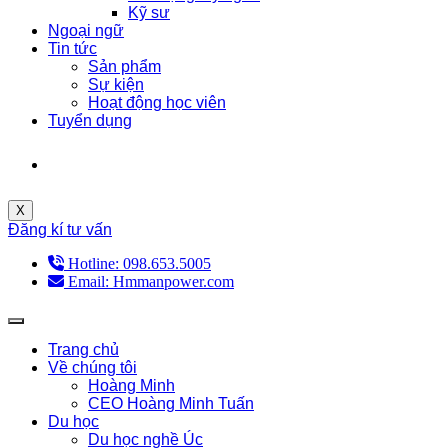
Kỹ sư
Ngoại ngữ
Tin tức
Sản phẩm
Sự kiện
Hoạt động học viên
Tuyển dụng
X
Đăng kí tư vấn
Hotline: 098.653.5005
Email: Hmmanpower.com
Trang chủ
Về chúng tôi
Hoàng Minh
CEO Hoàng Minh Tuấn
Du học
Du học nghề Úc