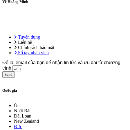
Về Hoàng Minh
Tổng công ty Hoàng Minh – Hệ sinh thái giáo dục ứng dụng, tiên
phong trong đào tạo ngoại ngữ, kỹ năng nghề và định hướng du học
& việc làm quốc tế.
Tuyển dụng
Liên hệ
Chính sách bảo mật
Sổ tay nhân viên
Để lại email của bạn để nhận tin tức và ưu đãi từ chương
trình
Send
Quốc gia
Úc
Nhật Bản
Đài Loan
New Zealand
Đức