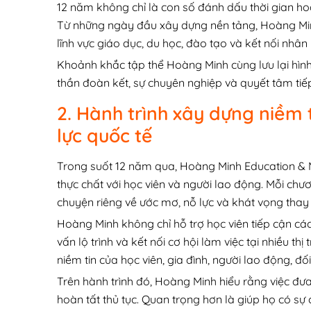
12 năm không chỉ là con số đánh dấu thời gian hoạt
Từ những ngày đầu xây dựng nền tảng, Hoàng Minh 
lĩnh vực giáo dục, du học, đào tạo và kết nối nhân 
Khoảnh khắc tập thể Hoàng Minh cùng lưu lại hình
thần đoàn kết, sự chuyên nghiệp và quyết tâm tiếp
2. Hành trình xây dựng niềm 
lực quốc tế
Trong suốt 12 năm qua, Hoàng Minh Education &
thực chất với học viên và người lao động. Mỗi ch
chuyện riêng về ước mơ, nỗ lực và khát vọng thay đ
Hoàng Minh không chỉ hỗ trợ học viên tiếp cận cá
vấn lộ trình và kết nối cơ hội làm việc tại nhiều th
niềm tin của học viên, gia đình, người lao động, đố
Trên hành trình đó, Hoàng Minh hiểu rằng việc đư
hoàn tất thủ tục. Quan trọng hơn là giúp họ có sự