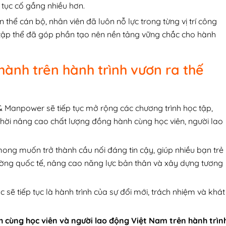
 tục cố gắng nhiều hơn.
hể cán bộ, nhân viên đã luôn nỗ lực trong từng vị trí công
a tập thể đã góp phần tạo nên nền tảng vững chắc cho hành
hành trên hành trình vươn ra thế
 Manpower sẽ tiếp tục mở rộng các chương trình học tập,
 thời nâng cao chất lượng đồng hành cùng học viên, người lao
ong muốn trở thành cầu nối đáng tin cậy, giúp nhiều bạn trẻ
ường quốc tế, nâng cao năng lực bản thân và xây dựng tương
sẽ tiếp tục là hành trình của sự đổi mới, trách nhiệm và khát
cùng học viên và người lao động Việt Nam trên hành trìn