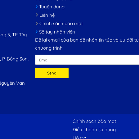
Tuyển dụng
Liên hệ
Chính sách bảo mật
Sổ tay nhân viên
ng 3, TP Tây
Để lại email của bạn để nhận tin tức và ưu đãi từ
chương trình
 P. Bồng Sơn,
Send
 Nguyễn Văn
Chính sách bảo mật
Điều khoản sử dụng
Hỗ trợ