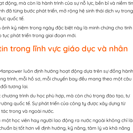
 động, mà còn là hành trình của sự nỗ lực, bền bỉ và niềm tin
đã từng bước phát triển, mở rộng hệ sinh thái dịch vụ trong
lực quốc tế.
 ảnh kỷ niệm trong ngày đặc biệt này là minh chứng cho tinh
 tục phát triển trong giai đoạn mới.
tin trong lĩnh vực giáo dục và nhân
 Manpower luôn định hướng hoạt động dựa trên sự đồng hàn
ương trình, mỗi hồ sơ, mỗi chuyến bay đều mang theo một câu
ổi tương lai.
c chương trình du học phù hợp, mà còn chú trọng đào tạo, tư
ị trường quốc tế. Sự phát triển của công ty được xây dựng từ
i tác trong và ngoài nước.
a một học viên hay người lao động ra nước ngoài không chỉ là
 chuẩn bị tốt hơn về định hướng, kỹ năng, tâm lý và khả năng