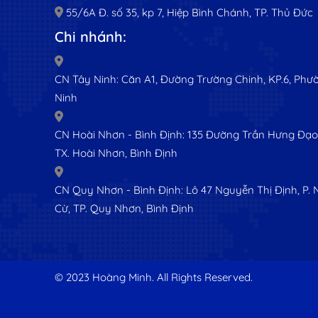
55/6A Đ. số 35, kp 7, Hiệp Bình Chánh, TP. Thủ Đức
Chi nhánh:
CN Tây Ninh: Căn A1, Đường Trường Chinh, KP.6, Phườ
Ninh
CN Hoài Nhơn - Bình Định: 135 Đường Trần Hưng Đạo,
TX. Hoài Nhơn, Bình Định
CN Quy Nhơn - Bình Định: Lô 47 Nguyễn Thị Định, P.
Cừ, TP. Quy Nhơn, Bình Định
© 2023 Hoàng Minh. All Rights Reserved.