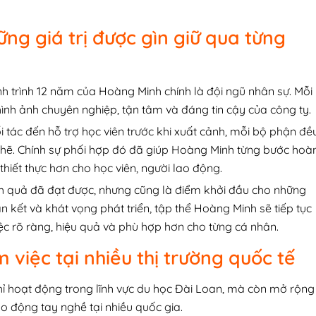
ng giá trị được gìn giữ qua từng
h trình 12 năm của Hoàng Minh chính là đội ngũ nhân sự. Mỗi
hình ảnh chuyên nghiệp, tận tâm và đáng tin cậy của công ty.
ối tác đến hỗ trợ học viên trước khi xuất cảnh, mỗi bộ phận đề
chẽ. Chính sự phối hợp đó đã giúp Hoàng Minh từng bước hoà
thiết thực hơn cho học viên, người lao động.
ành quả đã đạt được, nhưng cũng là điểm khởi đầu cho những
àn kết và khát vọng phát triển, tập thể Hoàng Minh sẽ tiếp tục
ệc rõ ràng, hiệu quả và phù hợp hơn cho từng cá nhân.
m việc tại nhiều thị trường quốc tế
 hoạt động trong lĩnh vực du học Đài Loan, mà còn mở rộng
o động tay nghề tại nhiều quốc gia.