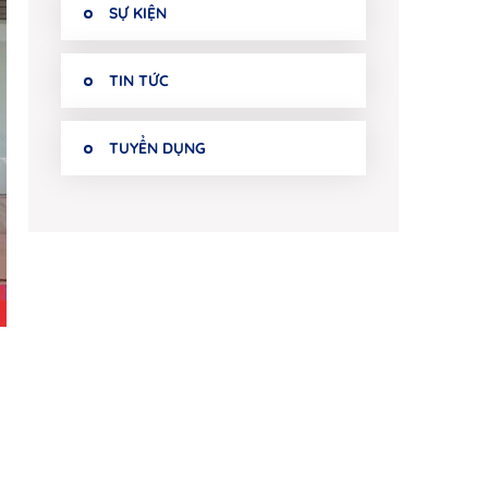
SỰ KIỆN
TIN TỨC
TUYỂN DỤNG