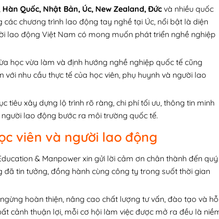
, Hàn Quốc, Nhật Bản, Úc, New Zealand, Đức
và nhiều quốc
 các chương trình lao động tay nghề tại Úc, nổi bật là diện
ời lao động Việt Nam có mong muốn phát triển nghề nghiệp
 vừa học vừa làm và định hướng nghề nghiệp quốc tế cũng
 với nhu cầu thực tế của học viên, phụ huynh và người lao
tiêu xây dựng lộ trình rõ ràng, chi phí tối ưu, thông tin minh
, người lao động bước ra môi trường quốc tế.
 học viên và người lao động
Education & Manpower xin gửi lời cảm ơn chân thành đến quý
g đã tin tưởng, đồng hành cùng công ty trong suốt thời gian
ngừng hoàn thiện, nâng cao chất lượng tư vấn, đào tạo và hỗ
uất cảnh thuận lợi, mỗi cơ hội làm việc được mở ra đều là niề