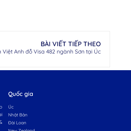
BÀI VIẾT TIẾP THEO
Việt Anh đỗ Visa 482 ngành Sơn tại Úc
Quốc gia
o
Úc
ại
Nhật Bản
&
Đài Loan
New Zealand