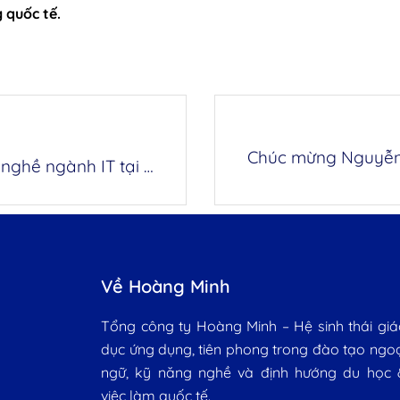
g quốc tế.
Chúc mừng Nguyễn 
Trần Minh Khôi được duyệt visa du học nghề ngành IT tại New Zealand
Về Hoàng Minh
Tổng công ty Hoàng Minh – Hệ sinh thái giá
dục ứng dụng, tiên phong trong đào tạo ngo
ngữ, kỹ năng nghề và định hướng du học 
việc làm quốc tế.