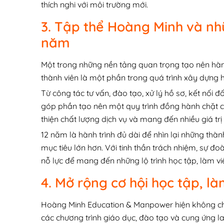
thích nghi với môi trường mới.
3. Tập thể Hoàng Minh và nhữ
năm
Một trong những nền tảng quan trọng tạo nên hàn
thành viên là một phần trong quá trình xây dựng 
Từ công tác tư vấn, đào tạo, xử lý hồ sơ, kết nối đ
góp phần tạo nên một quy trình đồng hành chặt 
thiện chất lượng dịch vụ và mang đến nhiều giá trị 
12 năm là hành trình đủ dài để nhìn lại những th
mục tiêu lớn hơn. Với tinh thần trách nhiệm, sự đo
nỗ lực để mang đến những lộ trình học tập, làm vi
4. Mở rộng cơ hội học tập, là
Hoàng Minh Education & Manpower hiện không chỉ
các chương trình giáo dục, đào tạo và cung ứng la