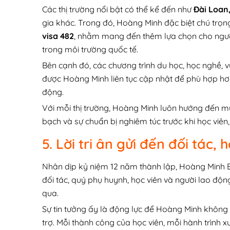
Các thị trường nổi bật có thể kể đến như
Đài Loan
gia khác. Trong đó, Hoàng Minh đặc biệt chú trọng
visa 482
, nhằm mang đến thêm lựa chọn cho ngư
trong môi trường quốc tế.
Bên cạnh đó, các chương trình du học, học nghề,
được Hoàng Minh liên tục cập nhật để phù hợp hơn
động.
Với mỗi thị trường, Hoàng Minh luôn hướng đến mục 
bạch và sự chuẩn bị nghiêm túc trước khi học viên
5. Lời tri ân gửi đến đối tác,
Nhân dịp kỷ niệm 12 năm thành lập, Hoàng Minh 
đối tác, quý phụ huynh, học viên và người lao độn
qua.
Sự tin tưởng ấy là động lực để Hoàng Minh không 
trợ. Mỗi thành công của học viên, mỗi hành trình x