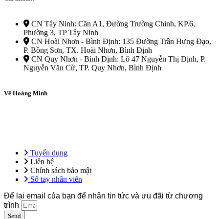
CN Tây Ninh: Căn A1, Đường Trường Chinh, KP.6,
Phường 3, TP Tây Ninh
CN Hoài Nhơn - Bình Định: 135 Đường Trần Hưng Đạo,
P. Bồng Sơn, TX. Hoài Nhơn, Bình Định
CN Quy Nhơn - Bình Định: Lô 47 Nguyễn Thị Định, P.
Nguyễn Văn Cừ, TP. Quy Nhơn, Bình Định
Về Hoàng Minh
Tổng công ty Hoàng Minh – Hệ sinh thái giáo dục ứng dụng, tiên
phong trong đào tạo ngoại ngữ, kỹ năng nghề và định hướng du học
& việc làm quốc tế.
Tuyển dụng
Liên hệ
Chính sách bảo mật
Sổ tay nhân viên
Để lại email của bạn để nhận tin tức và ưu đãi từ chương
trình
Send