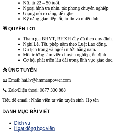
Nữ, từ 22 – 50 tuổi.
Ngoại hình ưa nhìn, tác phong chuyên nghiệp.
Giọng nói rõ ràng, dễ nghe.
Kỹ năng giao tiếp tốt, tự tin và nhiệt tình.
🎁
QUYỀN LỢI
Tham gia BHYT, BHXH đầy đủ theo quy định.
Nghỉ Lễ, Tết, phép năm theo Luật Lao động.
Du lịch trong và ngoài nước hằng năm.
Môi trường làm việc chuyên nghiệp, ổn định.
Cơ hội phát triển lâu dài trong lĩnh vực giáo dục.
📩
ỨNG TUYỂN
📧 Email: hai.lv@hmmanpower.com
📞 Zalo/Điện thoại: 0877 330 888
Tiêu đề email : Nhân viên tư vấn tuyển sinh_Họ tên
DANH MỤC BÀI VIẾT
Dịch vụ
Hoạt động học viên