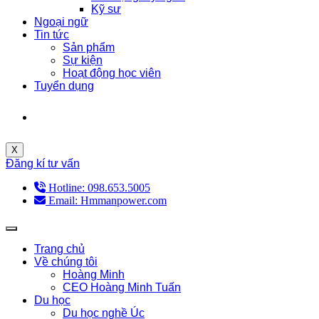
Kỹ sư
Ngoại ngữ
Tin tức
Sản phẩm
Sự kiện
Hoạt động học viên
Tuyển dụng
X
Đăng kí tư vấn
Hotline: 098.653.5005
Email: Hmmanpower.com
Trang chủ
Về chúng tôi
Hoàng Minh
CEO Hoàng Minh Tuấn
Du học
Du học nghề Úc