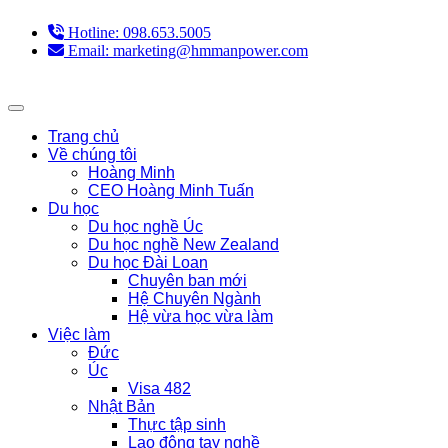
Hotline: 098.653.5005
Email: marketing@hmmanpower.com
Trang chủ
Về chúng tôi
Hoàng Minh
CEO Hoàng Minh Tuấn
Du học
Du học nghề Úc
Du học nghề New Zealand
Du học Đài Loan
Chuyên ban mới
Hệ Chuyên Ngành
Hệ vừa học vừa làm
Việc làm
Đức
Úc
Visa 482
Nhật Bản
Thực tập sinh
Lao động tay nghề