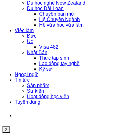
Du học nghề New Zealand
Du học Đài Loan
Chuyên ban mới
Hệ Chuyên Ngành
Hệ vừa học vừa làm
Việc làm
Đức
Úc
Visa 482
Nhật Bản
Thực tập sinh
Lao động tay nghề
Kỹ sư
Ngoại ngữ
Tin tức
Sản phẩm
Sự kiện
Hoạt động học viên
Tuyển dụng
X