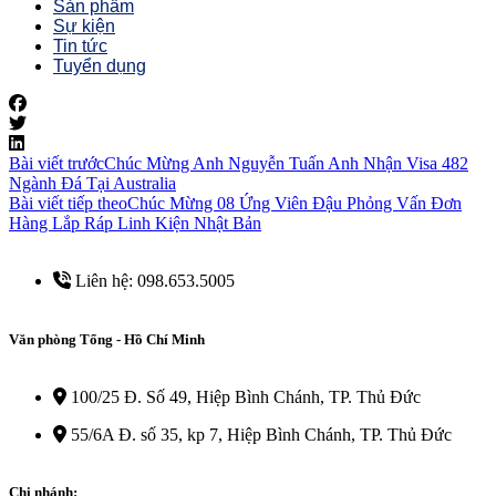
Sản phẩm
Sự kiện
Tin tức
Tuyển dụng
Bài viết trước
Chúc Mừng Anh Nguyễn Tuấn Anh Nhận Visa 482
Ngành Đá Tại Australia
Bài viết tiếp theo
Chúc Mừng 08 Ứng Viên Đậu Phỏng Vấn Đơn
Hàng Lắp Ráp Linh Kiện Nhật Bản
Liên hệ: 098.653.5005
Văn phòng Tổng - Hồ Chí Minh
100/25 Đ. Số 49, Hiệp Bình Chánh, TP. Thủ Đức
55/6A Đ. số 35, kp 7, Hiệp Bình Chánh, TP. Thủ Đức
Chi nhánh: